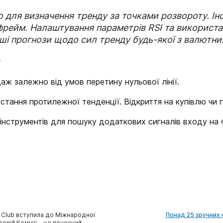
 для визначення тренду за точками розвороту. Інод
ейм. Налаштування параметрів RSI та використа
ші прогнози щодо сил тренду будь-якої з валютних
D
аж залежно від умов перетину нульової лінії.
тання протилежної тенденції. Відкриття на купівлю чи 
інструментів для пошуку додаткових сигналів входу на 
 Club вступила до Міжнародної
Понад 25 зручних 
совій Комісії – це почесний