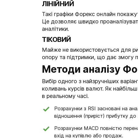
ЛІНІЙНИЙ
Такі графіки Форекс онлайн покажу
Це дозволяє швидко проаналізувати
аналітики.
ТІКОВИЙ
Майже не використовується для рин
опору та підтримки, що дає змогу п
Методи аналізу Ф
Вибір одного з найзручніших варіа
коливань курсів валют. Як найбіль
в реальному часі.
Розрахунки з RSI засновані на ана
відношення (приріст) прибутку до 
Розрахунки MACD повністю перена
вхід на купівлю або продаж.