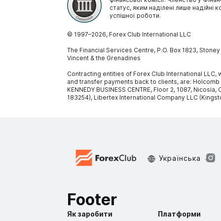
статус, яким наділені лише надійні к
успішної роботи.
© 1997–
2026
, Forex Club International LLC
The Financial Services Centre, P.O. Box 1823, Stone
Vincent & the Grenadines
Contracting entities of Forex Club International LLC
and transfer payments back to clients, are: Holcomb
KENNEDY BUSINESS CENTRE, Floor 2, 1087, Nicosia, C
183254), Libertex International Company LLC (Kingst
Украïнська
Footer
Як заробити
Платформи