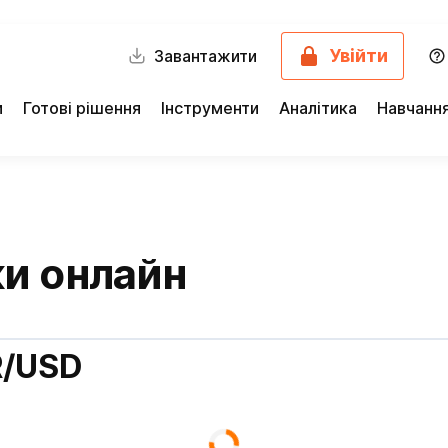
Увійти
Завантажити
и
Готові рішення
Інструменти
Аналітика
Навчанн
и онлайн
R/USD