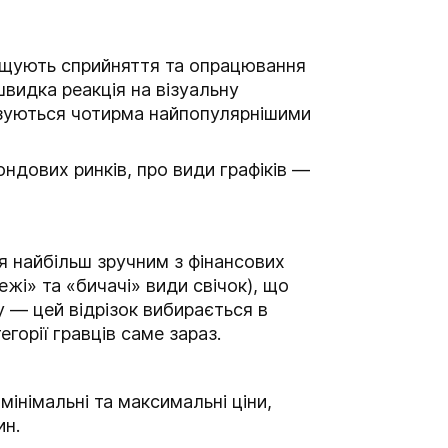
рощують сприйняття та опрацювання
швидка реакція на візуальну
казуються чотирма найпопулярнішими
ндових ринків, про види графіків —
я найбільш зручним з фінансових
жі» та «бичачі» види свічок), що
у — цей відрізок вибирається в
егорії гравців саме зараз.
інімальні та максимальні ціни,
ин.