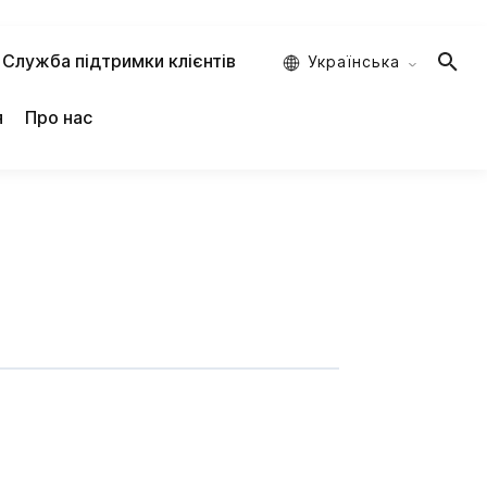
Служба підтримки клієнтів
Украïнська
я
Про нас