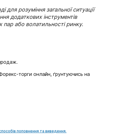
і для розуміння загальної ситуації
ння додаткових інструментів
 пар або волатильності ринку.
продаж.
Форекс-торги онлайн, ґрунтуючись на
способів поповнення та виведення.