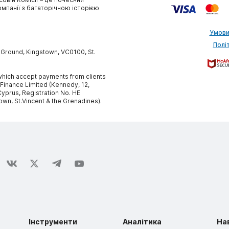
омпанії з багаторічною історією
Умови
Полі
y Ground, Kingstown, VC0100, St.
, which accept payments from clients
 Finance Limited (Kennedy, 12,
yprus, Registration No. HE
own, St.Vincent & the Grenadines).
Інструменти
Аналітика
На