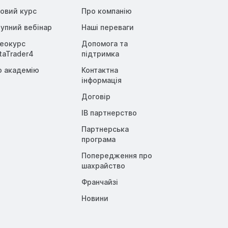
овий курс
Про компанію
упний вебінар
Наші переваги
деокурс
Допомога та
taTrader4
підтримка
о академію
Контактна
інформація
Договір
IB партнерство
Партнерська
програма
Попередження про
шахрайство
Франчайзі
Новини