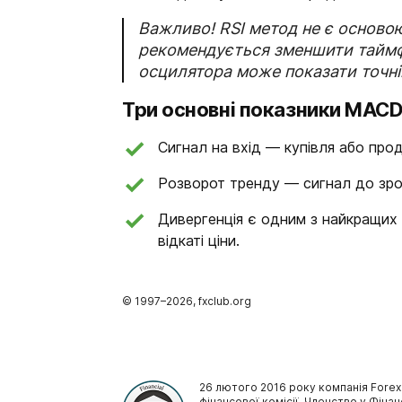
Важливо! RSI метод не є основою
рекомендується зменшити таймфр
осцилятора може показати точні
Три основні показники MAC
Сигнал на вхід — купівля або прод
Розворот тренду — сигнал до зрос
Дивергенція є одним з найкращих 
відкаті ціни.
© 1997–
2026
, fxclub.org
26 лютого 2016 року компанія Forex
фінансової комісії. Членство у Фінан