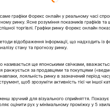
 саме графіки Форекс онлайн у реальному часі сп
ому ринку. Ясне розуміння показників графіків та 
спішної торгівлі. Графіки ринку Форекс онлайн по
тоди відображення інформації, що надходить із фо
налізу стану та прогнозу ринку.
 що називається ще японськими свічками, вважаєтьс
ція ранжується за продавцями та покупцями («ведме
навпаки, лояльність ринку в зазначений період час
румент, щоб зрозуміти активність тієї чи іншої кат
енш зручний для візуального сприйняття. Показує м
оляє оцінити рух у мінімальному проміжку у 5 хвил