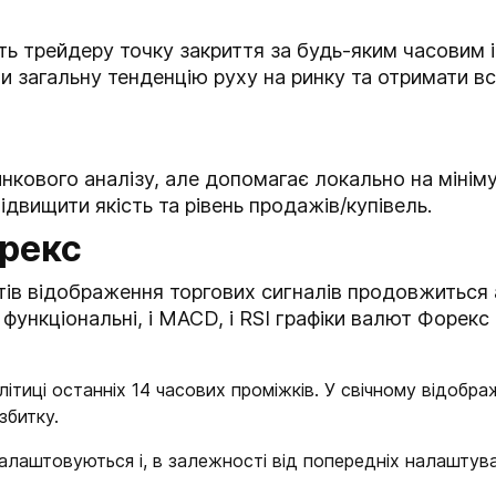
ть трейдеру точку закриття за будь-яким часовим і
 загальну тенденцію руху на ринку та отримати вс
кового аналізу, але допомагає локально на мініму
ідвищити якість та рівень продажів/купівель.
орекс
нтів відображення торгових сигналів продовжиться
ш функціональні, і MACD, і RSI графіки валют Форе
літиці останніх 14 часових проміжків. У свічному відобр
збитку.
лаштовуються і, в залежності від попередніх налаштува