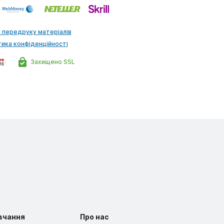
 передруку матеріалів
тика конфіденційності
Захищено SSL
вчання
Про нас