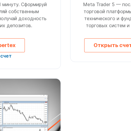
1 минуту. Сформируй
Meta Trader 5 — по
вляй собственным
торговой платформы
 получай доходность
технического и фун
их депозитов.
торговых систем и
bertex
Открыть сче
-счет