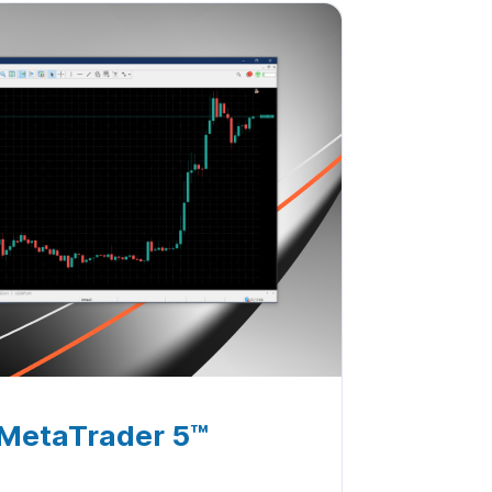
MetaTrader 5™