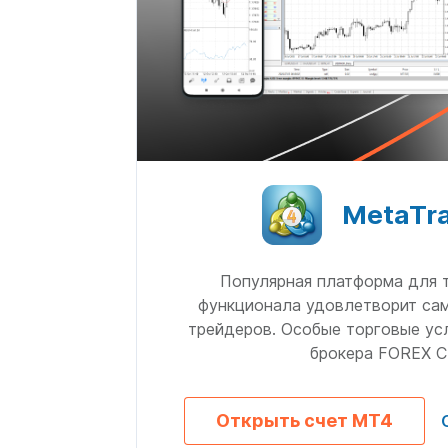
MetaTr
Популярная платформа для 
функционала удовлетворит са
трейдеров. Особые торговые ус
брокера FOREX C
Открыть счет MT4