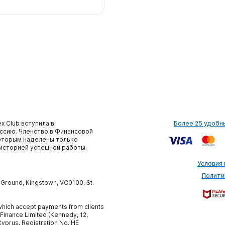
x Club вступила в
Более 25 удобн
сию. Членство в Финансовой
которым наделены только
историей успешной работы.
Условия
Полити
y Ground, Kingstown, VC0100, St.
, which accept payments from clients
 Finance Limited (Kennedy, 12,
yprus, Registration No. HE