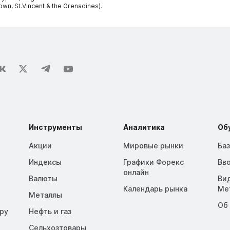
own, St.Vincent & the Grenadines).
Инструменты
Аналитика
Об
Акции
Мировые рынки
Ба
Индексы
Графики Форекс
Вв
онлайн
Валюты
Ви
Календарь рынка
Me
Металлы
Об
opy
Нефть и газ
Сельхозтовары