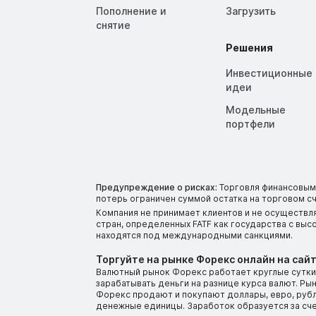
Пополнение и
Загрузить
снятие
Решения
Инвестиционные
идеи
Модельные
портфели
Предупреждение о рисках:
Торговля финансовыми
потерь ограничен суммой остатка на торговом сч
Компания не принимает клиентов и не осуществл
стран, определенных FATF как государства с вы
находятся под международными санкциями.
Торгуйте на рынке Форекс онлайн на сайт
Валютный рынок Форекс работает круглые сутки.
зарабатывать деньги на разнице курса валют. Р
Форекс продают и покупают доллары, евро, рубли
денежные единицы. Заработок образуется за сч