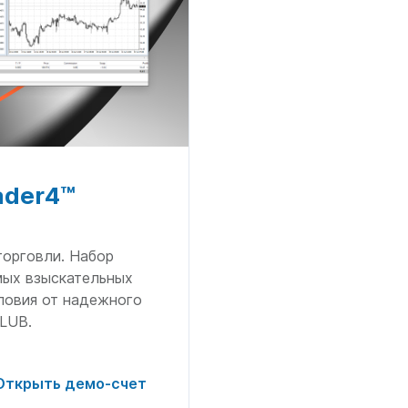
ader4™
торговли. Набор
мых взыскательных
ловия от надежного
LUB.
Открыть демо-счет