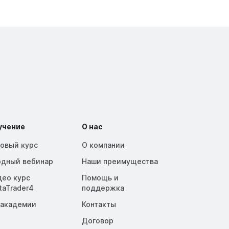
учение
О нас
зовый курс
О компании
одный вебинар
Наши преимущества
део курс
Помощь и
taTrader4
поддержка
 академии
Контакты
Договор