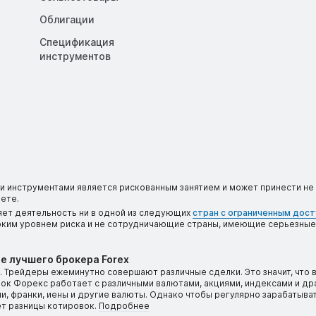
Облигации
Спецификация
инструментов
 инструментами является рискованным занятием и может принести не 
ете.
яет деятельность ни в одной из следующих
стран с ограниченным дос
соким уровнем риска и не сотрудничающие страны, имеющие серьезные
е лучшего брокера Forex
 Трейдеры ежеминутно совершают различные сделки. Это значит, что 
ынок Форекс работает с различными валютами, акциями, индексами и д
, франки, иены и другие валюты. Однако чтобы регулярно зарабатыват
ет разницы котировок.
Подробнее