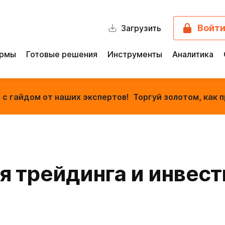
Войт
Загрузить
ормы
Готовые решения
Инструменты
Аналитика
с гайдом от наших экспертов! Торгуй золотом, как п
 трейдинга и инвес