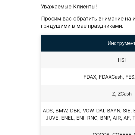
Уважаемые Клиенты!
Просим вас обратить внимание на и
грядущими в мае праздниками.
Инструмен
HSI
FDAX, FDAXCash, FESX
Z, ZCash
ADS, BMW, DBK, VOW, DAI, BAYN, SIE, B
JUVE, ENEL, ENI, RNO, BNP, AIR, AF,
COCOA, COFFEE,