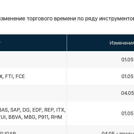
зменение торгового времени по ряду инструментов
т
Изменения
01.05
, FTI, FCE
01.05
04.05
AS, SAP, DG, EDF, REP, ITX,
01.05
 TUI, BBVA, MBG, P911, RHM
 SUGAR
04.05 - позд