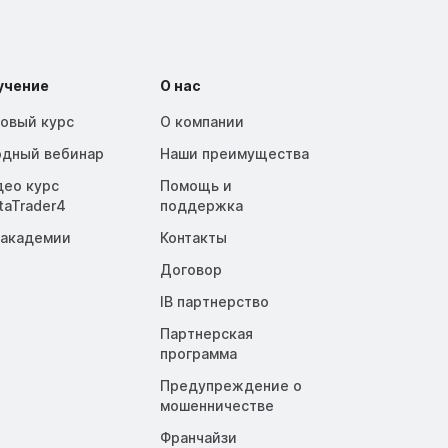
учение
О нас
зовый курс
О компании
одный вебинар
Наши преимущества
део курс
Помощь и
taTrader4
поддержка
 академии
Контакты
Договор
IB партнерство
Партнерская
программа
Предупреждение о
мошенничестве
Франчайзи