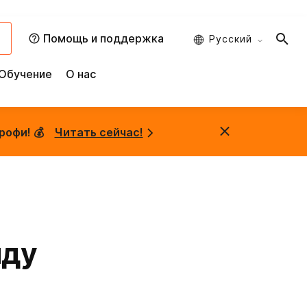
и
Помощь и поддержка
Русский
Обучение
О нас
рофи! 💰
Читать сейчас!
яду