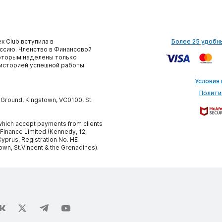
x Club вступила в
Более 25 удобн
сию. Членство в Финансовой
которым наделены только
историей успешной работы.
Условия
Полити
y Ground, Kingstown, VC0100, St.
, which accept payments from clients
 Finance Limited (Kennedy, 12,
yprus, Registration No. HE
own, St.Vincent & the Grenadines).