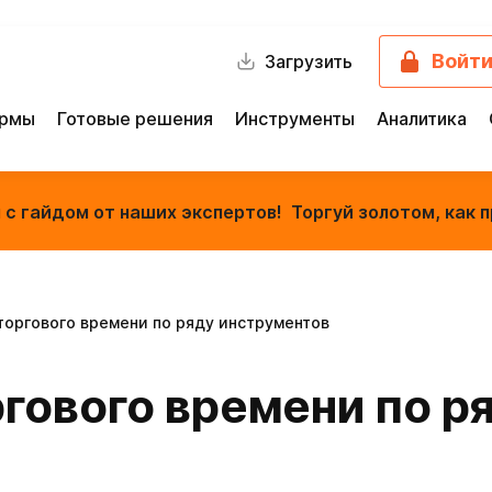
Войт
Загрузить
ормы
Готовые решения
Инструменты
Аналитика
с гайдом от наших экспертов! Торгуй золотом, как п
торгового времени по ряду инструментов
гового времени по р