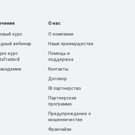
учение
О нас
зовый курс
О компании
одный вебинар
Наши преимущества
део курс
Помощь и
taTrader4
поддержка
 академии
Контакты
Договор
IB партнерство
Партнерская
программа
Предупреждение о
мошенничестве
Франчайзи