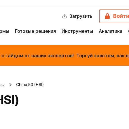
Войт
Загрузить
ормы
Готовые решения
Инструменты
Аналитика
с гайдом от наших экспертов! Торгуй золотом, как п
сы
China 50 (HSI)
HSI)