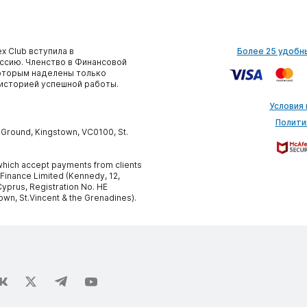
x Club вступила в
Более 25 удобн
сию. Членство в Финансовой
которым наделены только
историей успешной работы.
Условия
Полити
y Ground, Kingstown, VC0100, St.
, which accept payments from clients
 Finance Limited (Kennedy, 12,
yprus, Registration No. HE
own, St.Vincent & the Grenadines).